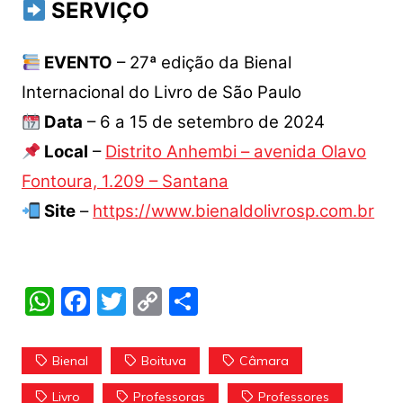
SERVIÇO
EVENTO
– 27ª edição da Bienal
Internacional do Livro de São Paulo
Data
– 6 a 15 de setembro de 2024
Local
–
Distrito Anhembi – avenida Olavo
Fontoura, 1.209 – Santana
Site
–
https://www.bienaldolivrosp.com.br
W
F
T
C
S
h
a
w
o
h
at
c
itt
p
ar
Bienal
Boituva
Câmara
s
e
er
y
e
Livro
Professoras
Professores