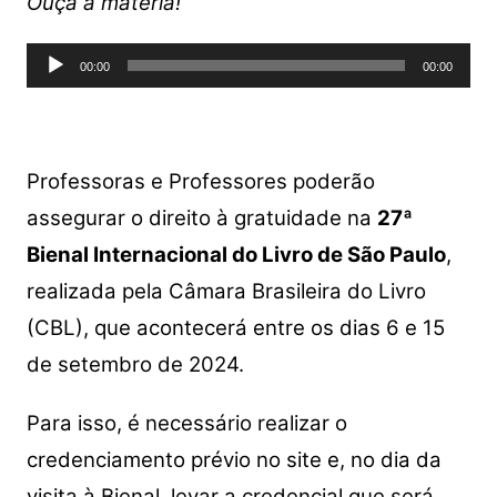
at
c
itt
p
ar
Ouça a matéria!
s
e
er
y
e
Tocador
A
b
Li
00:00
00:00
de
p
o
n
áudio
p
o
k
k
Professoras e Professores poderão
assegurar o direito à gratuidade na
27ª
Bienal Internacional do Livro de São Paulo
,
realizada pela Câmara Brasileira do Livro
(CBL), que acontecerá entre os dias 6 e 15
de setembro de 2024.
Para isso, é necessário realizar o
credenciamento prévio no site e, no dia da
visita à Bienal, levar a credencial que será